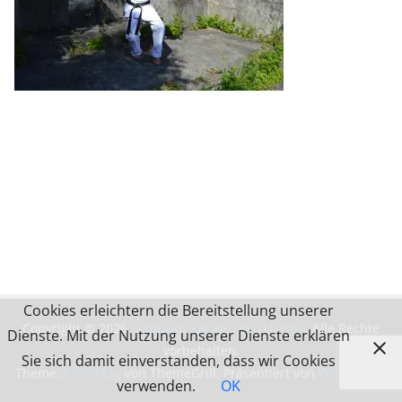
Cookies erleichtern die Bereitstellung unserer
Copyright © 2026
Seibukan Karate Dojo Hartha
. Alle Rechte
Dienste. Mit der Nutzung unserer Dienste erklären
vorbehalten.
Sie sich damit einverstanden, dass wir Cookies
Theme:
ColorMag
von ThemeGrill. Präsentiert von
WordPress
.
verwenden.
OK