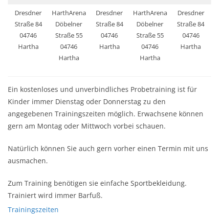
Dresdner
HarthArena
Dresdner
HarthArena
Dresdner
Straße 84
Döbelner
Straße 84
Döbelner
Straße 84
04746
Straße 55
04746
Straße 55
04746
Hartha
04746
Hartha
04746
Hartha
Hartha
Hartha
Ein kostenloses und unverbindliches Probetraining ist für
Kinder immer Dienstag oder Donnerstag zu den
angegebenen Trainingszeiten möglich. Erwachsene können
gern am Montag oder Mittwoch vorbei schauen.
Natürlich können Sie auch gern vorher einen Termin mit uns
ausmachen.
Zum Training benötigen sie einfache Sportbekleidung.
Trainiert wird immer Barfuß.
Trainingszeiten