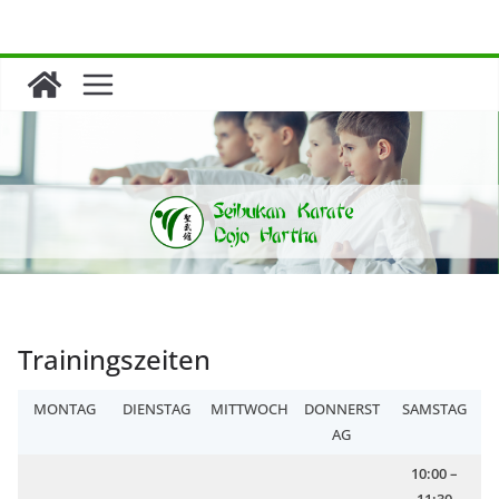
Zum
Inhalt
springen
Trainingszeiten
MONTAG
DIENSTAG
MITTWOCH
DONNERST
SAMSTAG
AG
10:00 –