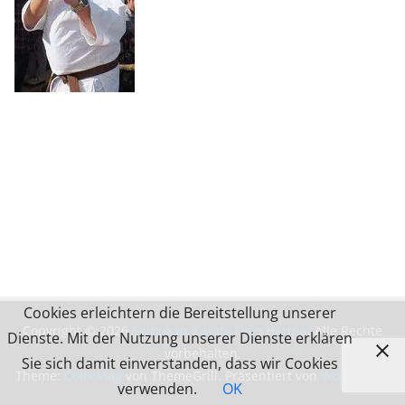
Cookies erleichtern die Bereitstellung unserer
Copyright © 2026
Seibukan Karate Dojo Hartha
. Alle Rechte
Dienste. Mit der Nutzung unserer Dienste erklären
vorbehalten.
Sie sich damit einverstanden, dass wir Cookies
Theme:
ColorMag
von ThemeGrill. Präsentiert von
WordPress
.
verwenden.
OK