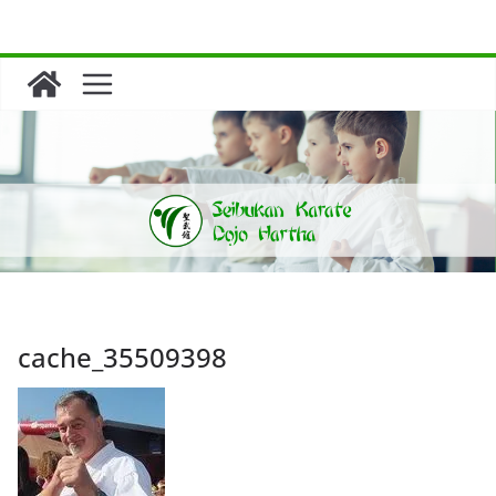
Zum
Inhalt
springen
cache_35509398