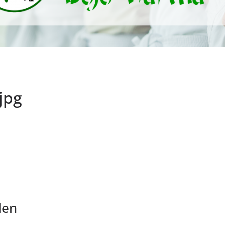
jpg
len