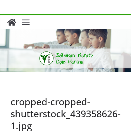
Zum
Inhalt
springen
cropped-cropped-
shutterstock_439358626-
1.jpg