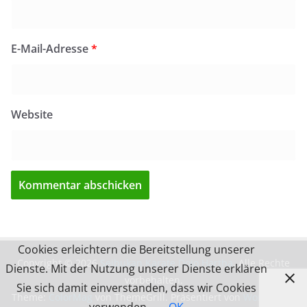
E-Mail-Adresse
*
Website
Cookies erleichtern die Bereitstellung unserer
Copyright © 2026
Seibukan Karate Dojo Hartha
. Alle Rechte
Dienste. Mit der Nutzung unserer Dienste erklären
vorbehalten.
Sie sich damit einverstanden, dass wir Cookies
Theme:
ColorMag
von ThemeGrill. Präsentiert von
WordPress
.