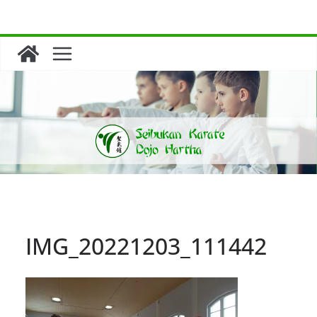
Zum
Inhalt
springen
IMG_20221203_111442